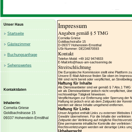
Impressum
Unser Haus
Angaben gemäß § 5 TMG
Startseite
Cornelia Griese
Goldbachstraße 15
Gästezimmer
D-09377 Hohenstein-Ernstthal
USt-Nummer: DE234870593
Kontakt
Buchungsanfrage
Telefon Mobil: +49 162 9474833
E-Mail:info@haus-am-sachsenring.de
Sehenswertes
Streitschlichtung
Die Europäische Kommission stellt eine Plattform zu
Unsere E-Mail-Adresse finden Sie oben im Impress
Wir sind nicht bereit oder verpflichtet, an Streitbe
Haftung für Inhalte
Als Diensteanbieter sind wir gemäß § 7 Abs.1 TMG f
Kontaktdaten
wir als Diensteanbieter jedoch nicht verpflichtet, 
rechtswidrige Tätigkeit hinweisen.
Verpflichtungen zur Entfernung oder Sperrung der 
Haftung ist jedoch erst ab dem Zeitpunkt der Kenn
Inhaberin:
werden wir diese Inhalte umgehend entfernen.
Cornelia Griese
Haftung für Links
Goldbachstrasse 15
Unser Angebot enthält Links zu externen Websites Dr
Gewähr übernehmen. Für die Inhalte der verlinkten Se
09337 Hohenstein-Ernstthal
Zeitpunkt der Verlinkung auf mögliche Rechtsverstö
Eine permanente inhaltliche Kontrolle der verlinkt
Rechtsverletzungen werden wir derartige Links um
Urheberrecht