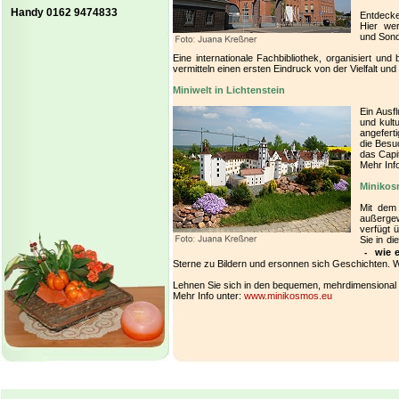
Handy 0162 9474833
Entdecke
Hier wer
und Sond
Eine internationale Fachbibliothek, organisiert un
vermitteln einen ersten Eindruck von der Vielfalt und
Miniwelt in Lichtenstein
Ein Ausfl
und kult
angefert
die Besu
das Capi
Mehr Inf
Minikos
Mit dem
außerge
verfügt 
Sie in d
wie e
-
Sterne zu Bildern und ersonnen sich Geschichten. 
Lehnen Sie sich in den bequemen, mehrdimensional
Mehr Info unter:
www.minikosmos.eu