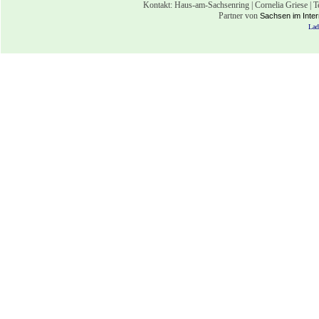
Kontakt: Haus-am-Sachsenring | Cornelia Griese | 
Partner von
Sachsen im Inter
Lad