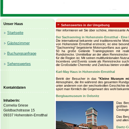
Unser Haus
Sehenswertes in der Umgebung
Hier informieren wir Sie über schöne, interessante Au
Startseite
Der Sachsenring in Hohenstein-Ernstthal - Eine 
Die international bekannte und traditionsreiche Mo
Gästezimmer
von Hohenstein Ernstthal erstreckt, ist eine beson
"Sachsenring" begeisterte Motorsportfans aus ganz E
50 ha große Gelände Trainingspisten mit reali
Buchungsanfrage
Rundstrecke. Unmittelbar an der alten Rennstrecke 
für die Region ist. Mit seinen multifunktionalen Nut
Incentives und Events sowie als Rennstrecke sucht
Sehenswertes
die Großstädte Chemnitz und Zwickau bieten vorallem
Karl-May Haus in Hohenstein-Ernstthal
Betritt der Besucher in das
"Kleine Museum mi
Atmosphäre, die ihn während des gesamten Rundga
unter anderem von der wechselvollen Geschichte 
Kontaktdaten
spürt man förmlich die Gegenwart des wohl bekannt
Bergbaumuseum in Oelsnitz
Inhaberin:
Das Ber
Cornelia Griese
größten 
Geologie
Goldbachstrasse 15
09337 Hohenstein-Ernstthal
Das Berg
und alle
Daetz-C